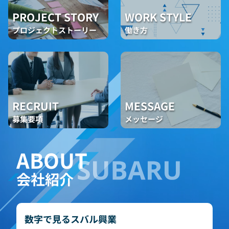
PROJECT STORY
WORK STYLE
プロジェクトストーリー
働き方
RECRUIT
MESSAGE
募集要項
メッセージ
ABOUT
会社紹介
数字で見るスバル興業